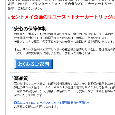
多種にわたる、プリンター・ＦＡＸ・複合機などのトナーカートリッジ
是非、ご検討ください。
セントメイ企画のリユース・トナーカートリッジ
☆
安心の保障体制
お客様が一番不安にお思いの保障体制ですが、弊社のご提供するリユース品は
一年保障が付いており、印刷不良などがあれば、無償にて交換いたします。
後日どのような原因で印字不良があったか報告し次回の対策を明記いたします
また、リユース品が原因でプリンターや複合機が故障した場合は、修理費用の
（詳しい修理費用負担に関しましては、弊社へご連絡ください）
高品質
安いだけのリユース品は、品質が維持出来ないばかりか、お客様の仕事を止め
弊社のリユース品は、ＩＳＯ１４００１の認証工場でリサイクルしており、品
一定基準の品質が下がった場合、早急にリコールし交換 及び 手直しお客様
努力いたしております。
商品によっては、カーボンオフセット証明書発行が可能です。
お客様のCSRにご利用になれます。